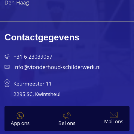
Den Haag
Contactgegevens
+31 6 23039057
info@vtonderhoud-schilderwerk.nl
Keurmeester 11
2295 SC, Kwintsheul
Mail ons
App ons
Bel ons