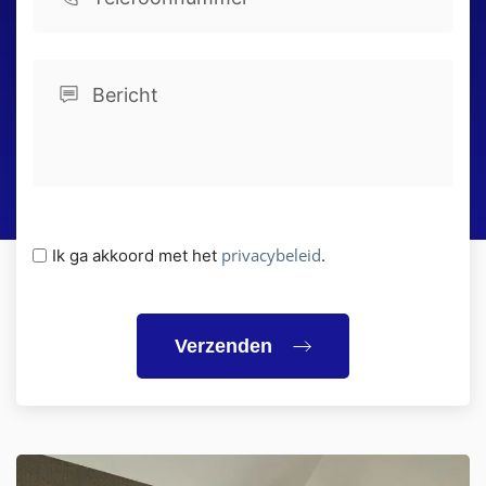
Comments
(Vereist)
Privacybeleid
privacybeleid
Ik ga akkoord met het
.
(Vereist)