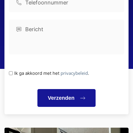
Comments
(Vereist)
Privacybeleid
privacybeleid
Ik ga akkoord met het
.
(Vereist)