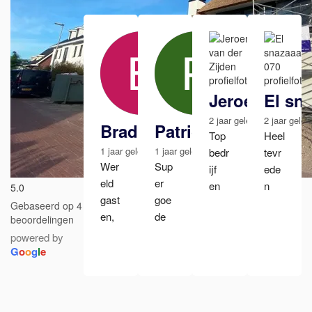
Jeroen van d
El sn
2 jaar geleden
2 jaar gele
Bradley Stauthamer
Patrick de Braband
Top 
Heel 
1 jaar geleden
1 jaar geleden
bedr
tevr
Wer
Sup
ijf 
ede
eld 
er 
en 
n 
5.0
gast
goe
vak
met 
Gebaseerd op 4
en, 
de 
men
het 
beoordelingen
afsp
serv
sen.
schil
powered by
rake
ice! 
G
o
o
g
l
e
Waa
der
n 
Schi
rbij 
wer
goe
lder
kwal
k, 
d 
wer
iteit 
prac