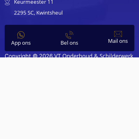
Keurmeester 11
2295 SC, Kwintsheul
Mail ons
App ons
Bel ons
VT Onderhoud & Schilderwerk
Copyright © 2026
KVK 76890309
Sitemap
Privacybeleid |
|
Beoordeling door klanten: 5,0 / 5 |
4 beoordelingen