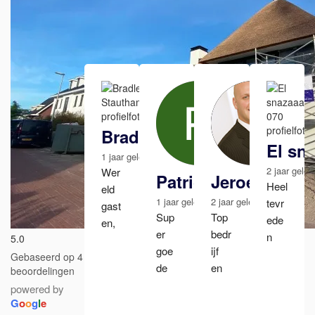
Bradley Stauthamer
El sn
1 jaar geleden
2 jaar gele
Wer
Patrick de Braband
Jeroen van d
Heel 
eld 
1 jaar geleden
2 jaar geleden
tevr
gast
Sup
Top 
ede
en, 
er 
bedr
n 
5.0
afsp
goe
ijf 
met 
rake
Gebaseerd op 4
de 
en 
het 
beoordelingen
n 
serv
vak
schil
powered by
goe
ice! 
men
G
o
o
g
l
e
der
d 