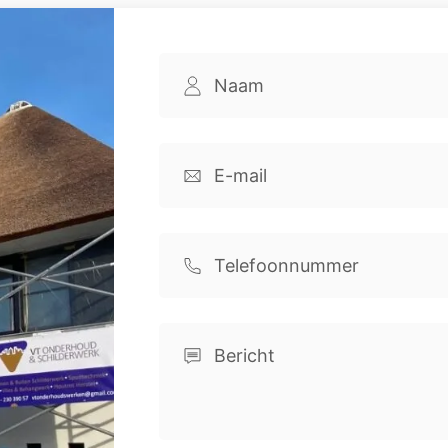
Name
(Vereist)
Voornaam
Email
(Vereist)
Phone
Comments
(Vereist)