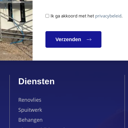
Privacybeleid
privacybeleid
Ik ga akkoord met het
.
(Vereist)
Diensten
Renovlies
Spuitwerk
Behangen