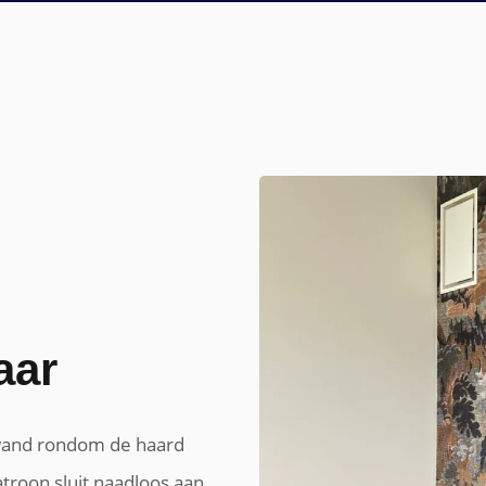
assenaar
aar
 wand rondom de haard
atroon sluit naadloos aan